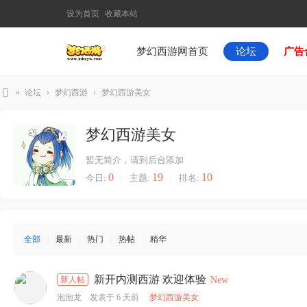
设为首页
收藏本站
梦幻西游网首页
论坛
广告
»
论坛
›
梦幻西游
›
梦幻西游美女
梦
梦幻西游美女
幻
西
暂无简介，请到后台添加
游
0
19
10
今日:
|
主题:
|
排名:
网
全部
|
最新
|
热门
|
热帖
|
精华
新开内测西游 欢迎体验
新人帖
New
泡泡龙
发表于
6 天前
梦幻西游美女