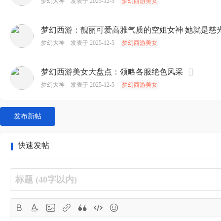
梦幻大神
发表于 2025-12-5
梦幻西游美女
梦幻西游：靓丽可爱高雅气质的空姐女神 她就是慈
梦幻大神
发表于 2025-12-5
梦幻西游美女
梦幻西游美女大盘点：领略各服绝色风采
梦幻大神
发表于 2025-12-5
梦幻西游美女
发布新帖
快速发帖