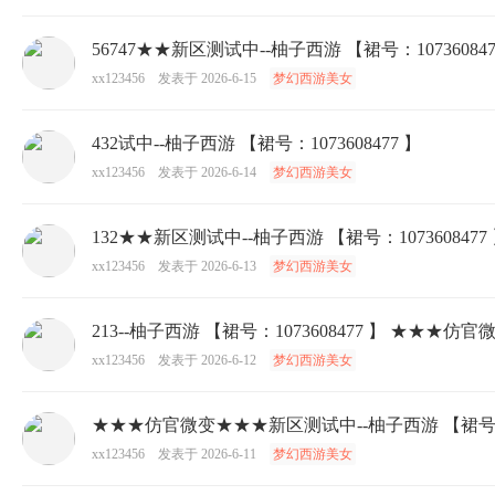
56747★★新区测试中--柚子西游 【裙号：107360847
xx123456
发表于 2026-6-15
梦幻西游美女
432试中--柚子西游 【裙号：1073608477 】
xx123456
发表于 2026-6-14
梦幻西游美女
132★★新区测试中--柚子西游 【裙号：1073608477
xx123456
发表于 2026-6-13
梦幻西游美女
213--柚子西游 【裙号：1073608477 】 ★★★仿官
xx123456
发表于 2026-6-12
梦幻西游美女
★★★仿官微变★★★新区测试中--柚子西游 【裙号：1073
xx123456
发表于 2026-6-11
梦幻西游美女